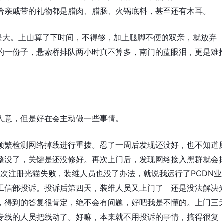
给亲戚带的礼物都是腊肉、腊肠、火锅底料，甚至还有木耳。
是大。上山算了下时间，不得够，加上腿脚不便的双亲，就放弃
的一份子，悬索桥排队两小时真不算多，南门的蓝眼泪，更是难
人意，但是好在会主动做一些事情。
频繁检测网络掉线进行重拨。忍了一周后发现还没好，也不知道
整没了，关键是还没修好。再次上门后，发现网络接入黑群就会
再次注册光猫失败，装维人员也没了办法，就说我运行了PCDN业
工信部投诉。投诉后第四天，装维人员又上门了，还是没法解决
，得到的答复很肯定，绝不会有问题，好吧我是不懂的。上门三
专线的人员把线动了。好嘛，本来就不用投诉的事情，搞得很复