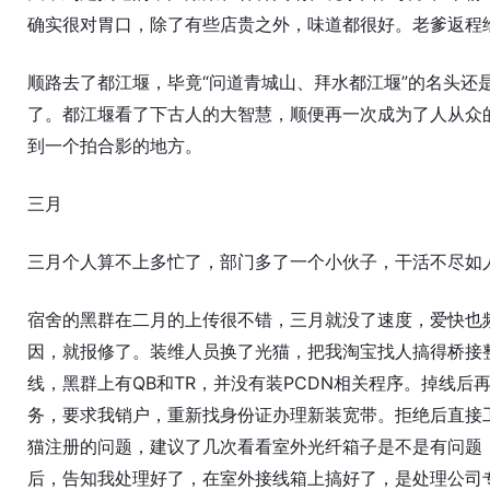
确实很对胃口，除了有些店贵之外，味道都很好。老爹返程
顺路去了都江堰，毕竟“问道青城山、拜水都江堰”的名头还
了。都江堰看了下古人的大智慧，顺便再一次成为了人从众
到一个拍合影的地方。
三月
三月个人算不上多忙了，部门多了一个小伙子，干活不尽如
宿舍的黑群在二月的上传很不错，三月就没了速度，爱快也
因，就报修了。装维人员换了光猫，把我淘宝找人搞得桥接
线，黑群上有QB和TR，并没有装PCDN相关程序。掉线后
务，要求我销户，重新找身份证办理新装宽带。拒绝后直接
猫注册的问题，建议了几次看看室外光纤箱子是不是有问题
后，告知我处理好了，在室外接线箱上搞好了，是处理公司