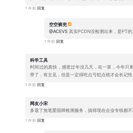
1 年前
回复
空空裤兜
@ACEVS
其实PCDN没检测出来，是PT
1 年前
回复
科学工具
时间过的真快，感觉过年没几天，在一算，今年只剩
带了，有主见，但是一定得吃点亏犯点错才会长记性
1 年前
回复
网友小宋
多退了煞笔爱国牌检测服务，搞得现在企业专线都不
1 年前
回复