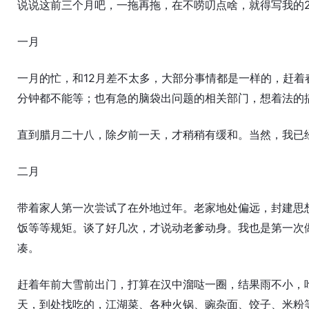
说说这前三个月吧，一拖再拖，在不唠叨点啥，就得写我的2
一月
一月的忙，和12月差不太多，大部分事情都是一样的，赶
分钟都不能等；也有急的脑袋出问题的相关部门，想着法的
直到腊月二十八，除夕前一天，才稍稍有缓和。当然，我已
二月
带着家人第一次尝试了在外地过年。老家地处偏远，封建思
饭等等规矩。谈了好几次，才说动老爹动身。我也是第一次
凑。
赶着年前大雪前出门，打算在汉中溜哒一圈，结果雨不小，
天，到处找吃的，江湖菜、各种火锅、豌杂面、饺子、米粉