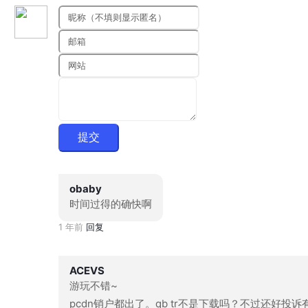
提交
obaby
时间过得的确快啊
1 年前
回复
ACEVS
游玩不错~
pcdn销户都出了。qb tr不是下载吗？不过还好投