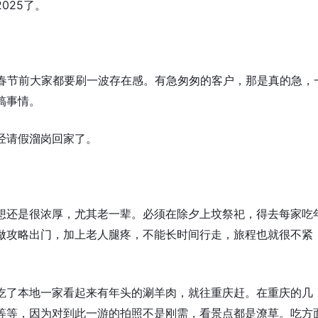
025了。
着春节前大家都要刷一波存在感。有急匆匆的客户，那是真的急，
搞事情。
经请假溜岗回家了。
想还是很浓厚，尤其老一辈。必须在除夕上坟祭祀，得去每家吃
做攻略出门，加上老人腿疼，不能长时间行走，旅程也就很不紧
吃了本地一家看起来有年头的涮羊肉，就往重庆赶。在重庆的几
等等，因为对到此一游的拍照不是刚需，看景点都是潦草。吃方