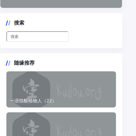
搜索
随缘推荐
一语惊醒植物人（22）