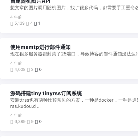
自建随机图片API
4 年前
5,139
4
1
使用msmtp进行邮件通知
现在很多服务器都封禁了25端口，导致博客的邮件通知没法运行，
4 年前
4,008
2
0
源码搭建tiny tinyrss订阅系统
安装ttrss也有两种比较常见的方案，一种是docker，一
rss.kudou.d ...
4 年前
6,389
9
0