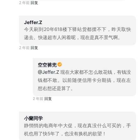
2 年前
回复
Jeffer.Z
今天刷到20年618楼下驿站货都摆不下，昨天取快
递去。快递超市人闲着呢，现在是真不景气啊。
2 年前
回复
空空裤兜
@Jeffer.Z
现在大家都不怎么敢花钱，有钱没
钱都不敢。以前随便信用卡分期搞，现在左
想右想还是算了。
2 年前
回复
小蘭同学
静悄悄的电商年中大促，现在真没什么可买的，手
机也用了快5年了，也没有换机的欲望！