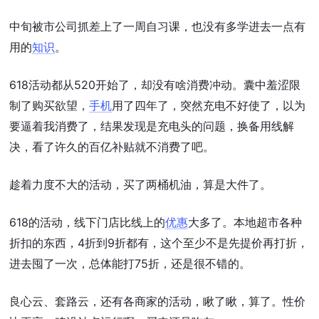
中旬被市公司抓差上了一周自习课，也没有多学进去一点有
用的
知识
。
618活动都从520开始了，却没有啥消费冲动。囊中羞涩限
制了购买欲望，
手机
用了四年了，突然充电不好使了，以为
要逼着我消费了，结果发现是充电头的问题，换备用线解
决，看了许久的百亿补贴就不消费了吧。
趁着力度不大的活动，买了两桶机油，算是大件了。
618的活动，线下门店比线上的
优惠
大多了。本地超市各种
折扣的东西，4折到9折都有，这个至少不是先提价再打折，
进去囤了一次，总体能打75折，还是很不错的。
良心云、套路云，还有各商家的活动，瞅了瞅，算了。性价