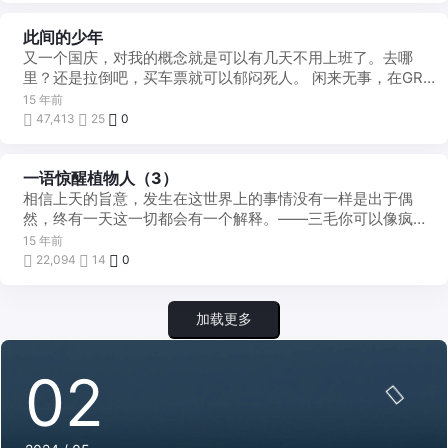
此间的少年
他
山
又一个国庆，对我的概念就是可以有几天不用上班了。去哪
之
石
里？还是拉倒吧，买车票就可以郁闷死人。 闲来无事，在GR
里一个个的拉着订阅的文章，看到了下面这个小电 ...
15 年前
47,413
25
0
一语惊醒植物人（3）
心
灵
相信上天的旨意，发生在这世界上的事情没有一样是出于偶
之
言
然，终有一天这一切都会有一个解释。——三毛你可以像疯狗
那样对周围的一切愤愤不平，你可以诅咒命运。但是等到最 ...
15 年前
22,094
14
0
加载更多
02