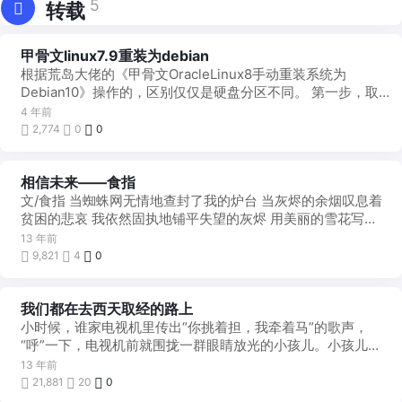
5
转载
甲骨文linux7.9重装为debian
技
术
根据荒岛大佬的《甲骨文OracleLinux8手动重装系统为
存
档
Debian10》操作的，区别仅仅是硬盘分区不同。 第一步，取
得root权限。 ...
4 年前
2,774
0
0
相信未来——食指
他
山
文/食指 当蜘蛛网无情地查封了我的炉台 当灰烬的余烟叹息着
之
石
贫困的悲哀 我依然固执地铺平失望的灰烬 用美丽的雪花写
下：相信未来 ...
13 年前
9,821
4
0
我们都在去西天取经的路上
他
山
小时候，谁家电视机里传出“你挑着担，我牵着马”的歌声，
之
石
“呼”一下，电视机前就围拢一群眼睛放光的小孩儿。小孩儿们
都争着当“齐天大圣”。连身为小姑娘的我也在家自称 ...
13 年前
21,881
20
0