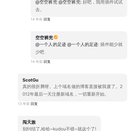
@空空裤兜
@空空裤兜
: 好吧，我用插件试试
去。
14 年前
回复
空空裤兜
@一个人的足迹
@一个人的足迹
: 插件能少就
少吧
14 年前
回复
ScotGu
真的很折腾呀。上个域名做的博客直接被我废了。2
012年最后一天注册新域名，一切重新开始。
13 年前
回复
闯天族
别纠结了,哈哈~kudou不错~就这个了!