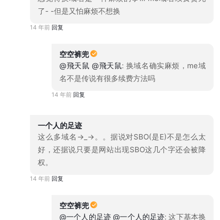
了- -但是又怕麻烦不想换
14 年前
回复
空空裤兜
@飛天鼠
@飛天鼠
: 换域名确实麻烦，me域
名不是传说有很多续费方法吗
14 年前
回复
一个人的足迹
这么多域名→_→。。据说对SBO(是E)不是怎么太
好，还据说只要是网站出现SBO这几个字还会被降
权。
14 年前
回复
空空裤兜
@一个人的足迹
@一个人的足迹
: 这下基本换