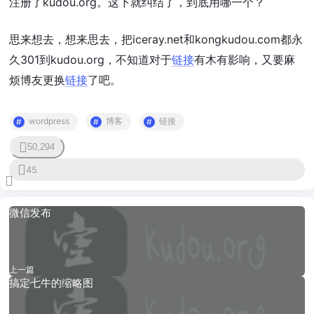
注册了kudou.org。这下就纠结了，到底用哪一个？
思来想去，想来思去，把iceray.net和kongkudou.com都永
久301到kudou.org，不知道对于
链接
有木有影响，又要麻
烦博友更换
链接
了吧。
wordpress
博客
链接
50,294
0
45
微信发布
上一篇
搞定七牛的缩略图