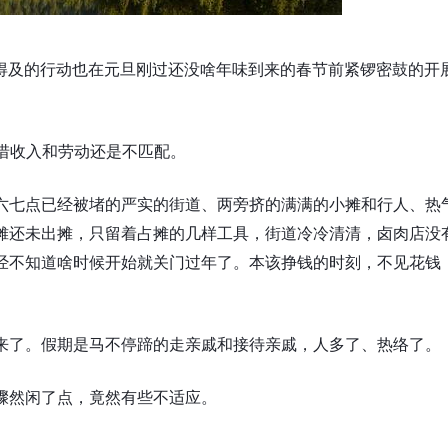
得及的行动也在元旦刚过还没啥年味到来的春节前紧锣密鼓的开
惜收入和劳动还是不匹配。
六七点已经被堵的严实的街道、两旁挤的满满的小摊和行人、热
摊还未出摊，只留着占摊的几样工具，街道冷冷清清，卤肉店没
经不知道啥时候开始就关门过年了。本该挣钱的时刻，不见花钱
来了。假期是马不停蹄的走亲戚和接待亲戚，人多了、热络了。
骤然闲了点，竟然有些不适应。