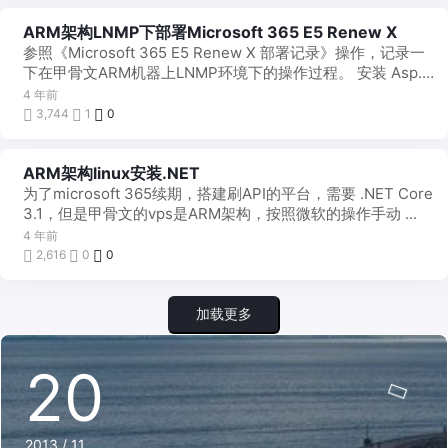
ARM架构LNMP下部署Microsoft 365 E5 Renew X
参照《Microsoft 365 E5 Renew X 部署记录》操作，记录一
下在甲骨文ARM机器上LNMP环境下的操作过程。 安装 Asp.N
...
4 年前
3,744
1
0
ARM架构linux安装.NET
为了microsoft 365续期，搭建刷API的平台，需要 .NET Core
3.1，但是甲骨文的vps是ARM架构，按照微软的操作手动 ...
4 年前
2,616
0
0
加载更多
20
2013 / 11