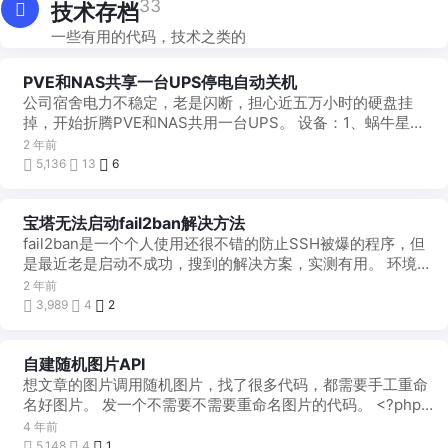
33
技术存档
一些有用的代码，技术之类的
PVE和NAS共享一台UPS停电自动关机
公司宿舍电力不稳定，老是闪断，担心近五万小时的硬盘挂
掉，开始折腾PVE和NAS共用一台UPS。 设备：1、蜗牛星际
黑群晖；2、PVE；3、山特 TG B ...
2 年前
5,136
13
6
宝塔无法启动fail2ban解决方法
fail2ban是一个个人使用还很不错的防止SSH被爆的程序，但
是最近老是启动不成功，搜到的解决方案，实测有用。 环境：
Debian 11.7 宝 ...
2 年前
3,989
4
2
自建随机图片API
想文章的图片调用随机图片，找了很多代码，都需要手工重命
名好图片。 发一个不需要不需要重命名图片的代码。 <?php
$dir ...
4 年前
5,148
4
1