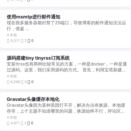
使用msmtp进行邮件通知
现在很多服务器都封禁了25端口，导致博客的邮件通知没法运
行，借鉴 ...
4 年前
4,017
2
0
源码搭建tiny tinyrss订阅系统
安装ttrss也有两种比较常见的方案，一种是docker，一种是通
过源码。这里，我们采用源码的方式。 首先，利用宝塔新建一
个站点：rss.kudou.d ...
4 年前
6,399
9
0
Gravatar头像缓存本地化
Gravatar头像因为某种原因打不开，解决办法有换源、本地缓
存等，上个主题不知道哪里的问题，换源始终不行，评论区一
水的葫芦娃和爷爷，今天翻教程，找到这篇本地 ...
4 年前
4,671
2
0