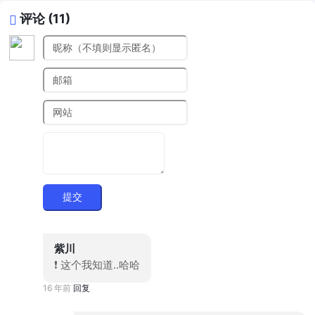
评论 (11)
提交
紫川
❗ 这个我知道..哈哈
16 年前
回复