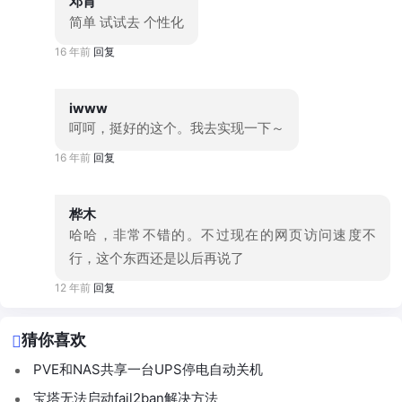
邓肯
简单 试试去 个性化
16 年前
回复
iwww
呵呵，挺好的这个。我去实现一下～
16 年前
回复
桦木
哈哈，非常不错的。不过现在的网页访问速度不
行，这个东西还是以后再说了
12 年前
回复
猜你喜欢
PVE和NAS共享一台UPS停电自动关机
宝塔无法启动fail2ban解决方法