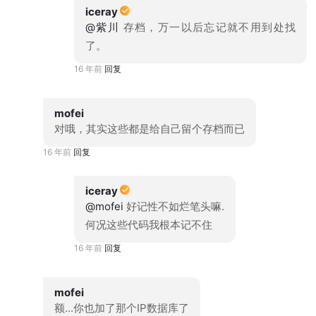
iceray
@紫川
存档，万一以后忘记就不用到处找
了。
16 年前
回复
mofei
对哦，其实这些都是给自己留个存档而已
16 年前
回复
iceray
@mofei
好记性不如烂笔头嘛.
何况这些代码我根本记不住
16 年前
回复
mofei
额...你也加了那个IP数据库了