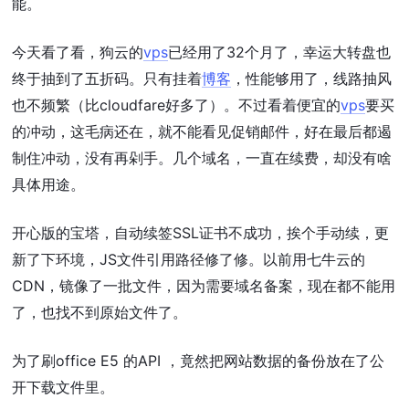
能。
今天看了看，狗云的
vps
已经用了32个月了，幸运大转盘也
终于抽到了五折码。只有挂着
博客
，性能够用了，线路抽风
也不频繁（比cloudfare好多了）。不过看着便宜的
vps
要买
的冲动，这毛病还在，就不能看见促销邮件，好在最后都遏
制住冲动，没有再剁手。几个域名，一直在续费，却没有啥
具体用途。
开心版的宝塔，自动续签SSL证书不成功，挨个手动续，更
新了下环境，JS文件引用路径修了修。以前用七牛云的
CDN，镜像了一批文件，因为需要域名备案，现在都不能用
了，也找不到原始文件了。
为了刷office E5 的API ，竟然把网站数据的备份放在了公
开下载文件里。