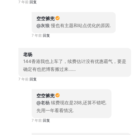
7 年前
回复
空空裤兜
@灰狼
慢也有主题和站点优化的原因.
7 年前
回复
老杨
144香港我也上车了，续费估计没有优惠霸气，要是
确定有也把博客搬过来……
7 年前
回复
空空裤兜
@老杨
续费现在是288,还算不错吧.
先用一年看看情况.
7 年前
回复