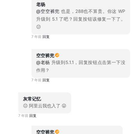
老杨
@空空裤兜
也是，288也不算贵。你这 WP
升级到 5.1 了吧？回复按钮该修复一下了。
😕
7 年前
回复
空空裤兜
@老杨
升级到5.1.1，回复按钮点击第一下没
作用？
7 年前
回复
灰常记忆
😐 阿里云我也入了 😛
7 年前
回复
空空裤兜