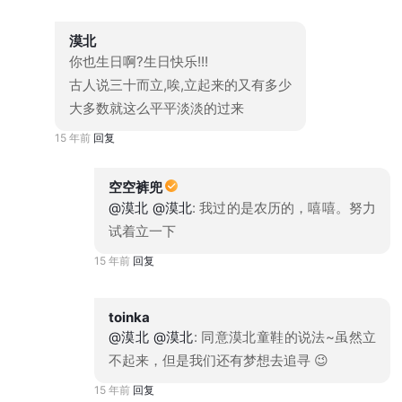
漠北
你也生日啊?生日快乐!!!
古人说三十而立,唉,立起来的又有多少
大多数就这么平平淡淡的过来
15 年前
回复
空空裤兜
@漠北
@漠北
: 我过的是农历的，嘻嘻。努力
试着立一下
15 年前
回复
toinka
@漠北
@漠北
: 同意漠北童鞋的说法~虽然立
不起来，但是我们还有梦想去追寻 😉
15 年前
回复