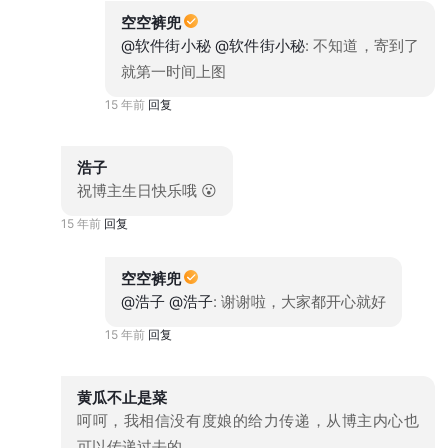
空空裤兜
@软件街小秘
@软件街小秘
: 不知道，寄到了
就第一时间上图
15 年前
回复
浩子
祝博主生日快乐哦 😮
15 年前
回复
空空裤兜
@浩子
@浩子
: 谢谢啦，大家都开心就好
15 年前
回复
黄瓜不止是菜
呵呵，我相信没有度娘的给力传递，从博主内心也
可以传递过去的。