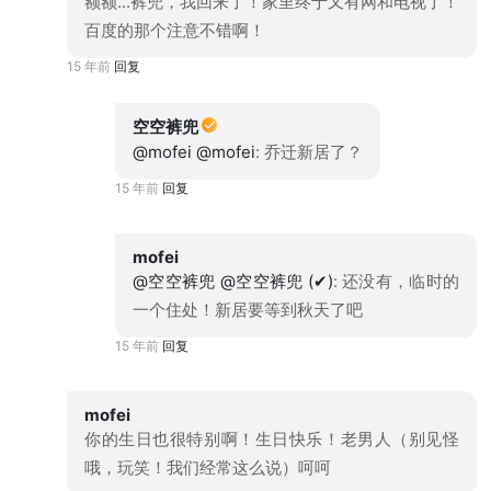
额额...裤兜，我回来了！家里终于又有网和电视了！
百度的那个注意不错啊！
15 年前
回复
空空裤兜
@mofei
@mofei
: 乔迁新居了？
15 年前
回复
mofei
@空空裤兜
@空空裤兜 (✔)
: 还没有，临时的
一个住处！新居要等到秋天了吧
15 年前
回复
mofei
你的生日也很特别啊！生日快乐！老男人（别见怪
哦，玩笑！我们经常这么说）呵呵