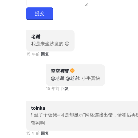
提交
老谢
我是来坐沙发的 😐
15 年前
回复
空空裤兜
@老谢
@老谢
: 小手真快
15 年前
回复
toinka
❗ 坐了个板凳~可是却显示“网络连接出错，请稍后再试
郁闷啊
15 年前
回复