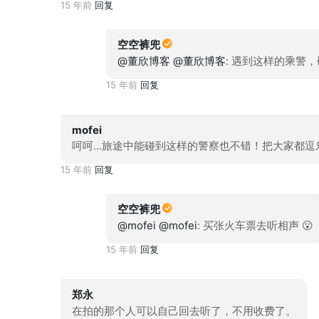
15 年前
回复
空空裤兜
@董欣博客
@董欣博客
: 遇到这样的乘警
15 年前
回复
mofei
呵呵...旅途中能碰到这样的警察也不错！把大家都
15 年前
回复
空空裤兜
@mofei
@mofei
: 买张火车票去听相声 😮
15 年前
回复
郑永
在拍的那个人可以自己回去听了，不用收费了。