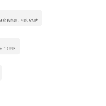
，硬座我也去，可以听相声
逗乐了！呵呵