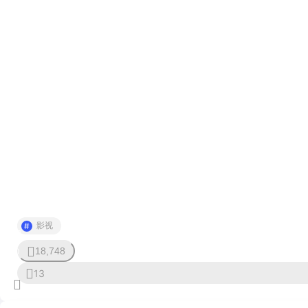
影视
18,748
0
13