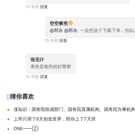
15 年前
回复
空空裤兜
@郑永
@郑永
: 一会把这个下载下来，怕
15 年前
回复
张无计
果然是银民的好警察
15 年前
回复
猜你喜欢
涨知识：国务院组成部门、国务院直属机构、国务院办事机
上帝只用了6天创造世界，而你上了7天班
ONE——②