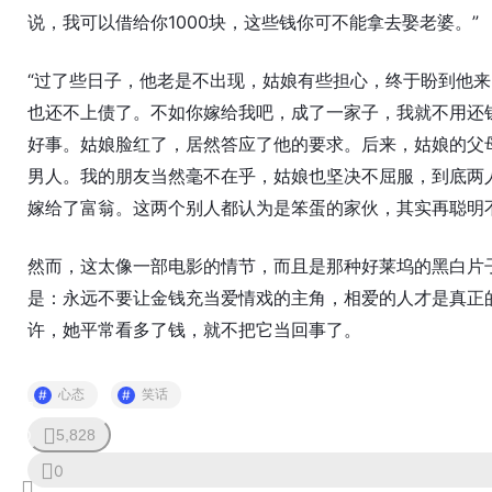
说，我可以借给你1000块，这些钱你可不能拿去娶老婆。”
“过了些日子，他老是不出现，姑娘有些担心，终于盼到他
也还不上债了。不如你嫁给我吧，成了一家子，我就不用还
好事。姑娘脸红了，居然答应了他的要求。后来，姑娘的父
男人。我的朋友当然毫不在乎，姑娘也坚决不屈服，到底两
嫁给了富翁。这两个别人都认为是笨蛋的家伙，其实再聪明
然而，这太像一部电影的情节，而且是那种好莱坞的黑白片
是：永远不要让金钱充当爱情戏的主角，相爱的人才是真正
许，她平常看多了钱，就不把它当回事了。
心态
笑话
5,828
0
0