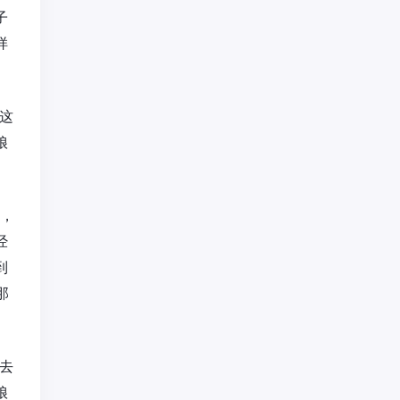
子
样
这
娘
他，
经
到
那
去
娘