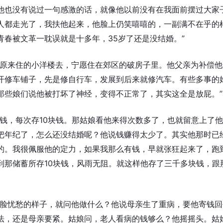
他也没有说过一句感激的话，就像他以前没有在我面前摆过大家
人都走光了，我扶他起来，他脸上仍笑嘻嘻的，一副满不在乎的
春被文革一耽误就是十多年，35岁了还是没结婚。”
回原来住的小洋楼去，宁愿住在郊区的破房子里。他父亲为补偿他
开修车铺子，先是修自行车，发展到后来就修汽车。有些多事的
那些娘们说他被打坏了神经，变得不正常了，其实这全是放屁。”
钱，每次存10块钱。那姑娘看他来得次数多了，也就留意上了
把年纪了，怎么还没结婚呢？他说钱赚得太少了。其实他那时已
的。我很佩服他的定力，如果我那么有钱，早就张狂起来了，跑
到那储蓄所存10块钱，风雨无阻。就这样他存了三千多块钱，跟
满脸忧愁的样子，就问他做什么？他说母亲生了重病，要他寄钱回
法，还是母亲要紧。姑娘问，老人看病的钱够么？他摇摇头。姑