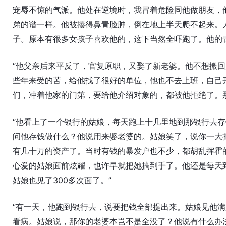
宠辱不惊的气派。他处在逆境时，我冒着危险同他做朋友，
弟的谱一样。他被揍得鼻青脸肿，倒在地上半天爬不起来。
子。原本有很多女孩子喜欢他的，这下当然全吓跑了。他的青
“他父亲后来平反了，官复原职，又娶了新老婆。他不想搬
些年来受的苦，给他找了很好的单位，他也不去上班，自己
们，冲着他家的门第，要给他介绍对象的，都被他拒绝了。
“他看上了一个银行的姑娘，每天跑上十几里地到那银行去存
问他存钱做什么？他说用来娶老婆的。姑娘笑了，说你一大
有几十万的资产了。当时有钱的暴发户也不少，都胡乱挥霍
心爱的姑娘面前炫耀，也许早就把她搞到手了。他还是每天
姑娘也见了300多次面了。”
“有一天，他跑到银行去，说要把钱全部提出来。姑娘见他
看病。姑娘说，那你的老婆本岂不是全没了？他说有什么办