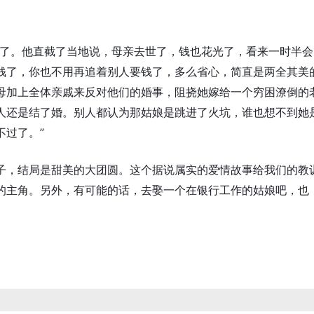
来了。他直截了当地说，母亲去世了，钱也花光了，看来一时半会
钱了，你也不用再追着别人要钱了，多么省心，简直是两全其美
母加上全体亲戚来反对他们的婚事，阻挠她嫁给一个穷困潦倒的
人还是结了婚。别人都认为那姑娘是跳进了火坑，谁也想不到她
不过了。”
子，结局是甜美的大团圆。这个据说属实的爱情故事给我们的教
的主角。另外，有可能的话，去娶一个在银行工作的姑娘吧，也