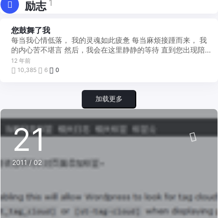
1
励志
您鼓舞了我
他
山
每当我心情低落， 我的灵魂如此疲惫 每当麻烦接踵而来， 我
之
石
的内心苦不堪言 然后，我会在这里静静的等待 直到您出现陪
我坐一会儿...... 有您的鼓励，所 ...
12 年前
10,385
6
0
加载更多
21
2011 / 02