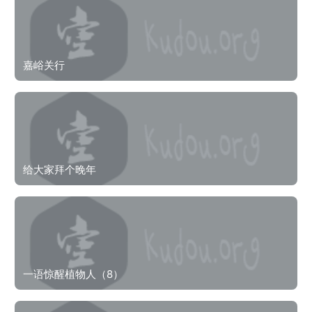
嘉峪关行
给大家拜个晚年
一语惊醒植物人（8）