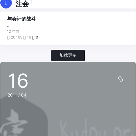
1
注会
与会计的战斗
啰
里
...
吧
嗦
12 年前
20,165
16
0
加载更多
16
2011 / 04