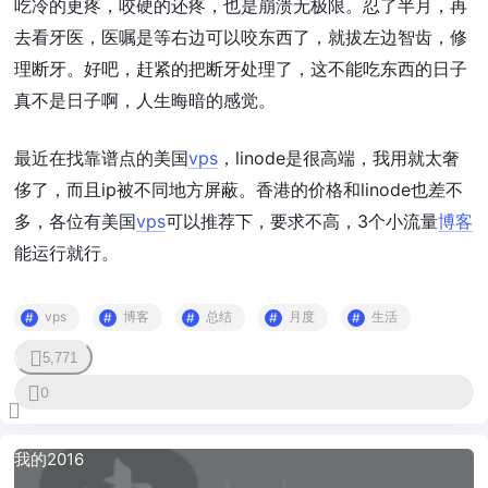
吃冷的更疼，咬硬的还疼，也是崩溃无极限。忍了半月，再
去看牙医，医嘱是等右边可以咬东西了，就拔左边智齿，修
理断牙。好吧，赶紧的把断牙处理了，这不能吃东西的日子
真不是日子啊，人生晦暗的感觉。
最近在找靠谱点的美国
vps
，linode是很高端，我用就太奢
侈了，而且ip被不同地方屏蔽。香港的价格和linode也差不
多，各位有美国
vps
可以推荐下，要求不高，3个小流量
博客
能运行就行。
vps
博客
总结
月度
生活
5,771
0
0
我的2016