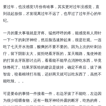
要过年，也没感觉1月份有啥事，其实更对过年没感觉，直
到说起放假，才发现离过年不远了，也早过了过年开心的年
纪。
一月的重大事项就是牙疼。猛然呼呼的疼，能感觉有人用针
一下一下的刺牙神经，然后脸迅速肿起来，很是壮观。一连
吃了七天开水泡馍，酸爽的不要不要的。因为上次的针刺治
疗，留下阴影太大，挺拒绝看牙医的，某天顺路，鬼使神差
的打算去牙医那讨点药，看看能不能早点消肿吃东西，毕竟
快馋死了。结果牙医给的建议是拔掉，确定不疼后，拔了俩
智齿，咬着棉球打吊瓶，还好两天就可以吃东西了，虽然不
能吃辣。。。
可是要命的事情一件接着一件，右边牙拔了不能吃，左边因
为很少咀嚼食物，还有一颗牙神经外露的断牙，吃热的疼，