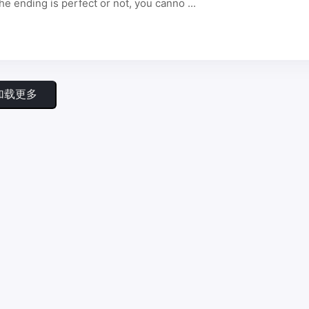
is perfect or not, you canno ...
加载更多