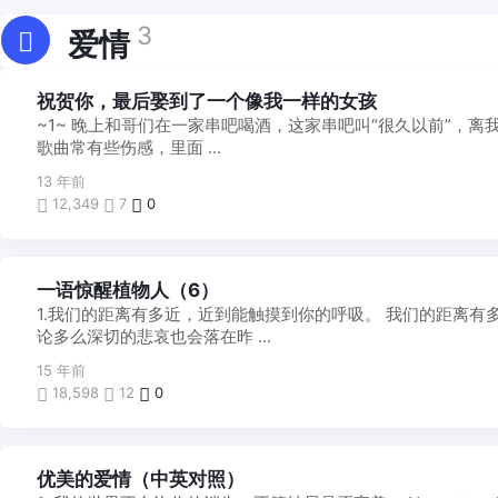
3
爱情
他
祝贺你，最后娶到了一个像我一样的女孩
山
~1~ 晚上和哥们在一家串吧喝酒，这家串吧叫“很久以前”，
之
石
歌曲常有些伤感，里面 ...
13 年前
12,349
7
0
心
一语惊醒植物人（6）
灵
1.我们的距离有多近，近到能触摸到你的呼吸。 我们的距离有
之
言
论多么深切的悲哀也会落在昨 ...
15 年前
18,598
12
0
他
优美的爱情（中英对照）
山