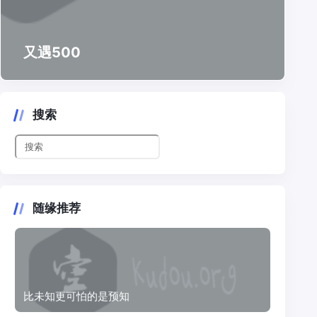
又遇500
搜索
随缘推荐
比未知更可怕的是预知