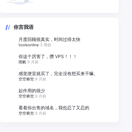
你言我语
月度回顾很真实，时间过得太快
toolsonline
3 周前
你这个厉害了，攒 VPS！！！
雨帆
9 月前
感觉便宜就买了，完全没有想买来干嘛。
空空裤兜
9 月前
起作用的很少
空空裤兜
9 月前
看着你出售的域名，我也忍了又忍的
空空裤兜
9 月前