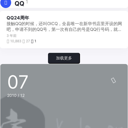
1
QQ
QQ24周年
啰
里
接触QQ的时候，还叫OICQ，全县唯一在新华书店里开设的网
吧
嗦
吧，申请不到的QQ号，第一次有自己的号是QQ行号码，就是
用固话拨打168还是啥号码，从话费扣钱得到的 ...
3 年前
10,883
27
1
加载更多
07
2010 / 12