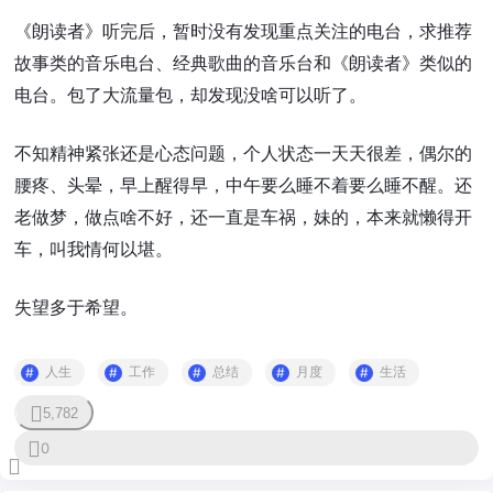
《朗读者》听完后，暂时没有发现重点关注的电台，求推荐
故事类的音乐电台、经典歌曲的音乐台和《朗读者》类似的
电台。包了大流量包，却发现没啥可以听了。
不知精神紧张还是心态问题，个人状态一天天很差，偶尔的
腰疼、头晕，早上醒得早，中午要么睡不着要么睡不醒。还
老做梦，做点啥不好，还一直是车祸，妹的，本来就懒得开
车，叫我情何以堪。
失望多于希望。
人生
工作
总结
月度
生活
5,782
0
0