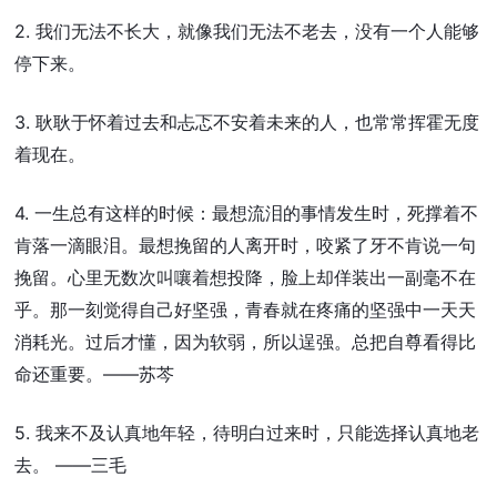
2. 我们无法不长大，就像我们无法不老去，没有一个人能够
停下来。
3. 耿耿于怀着过去和忐忑不安着未来的人，也常常挥霍无度
着现在。
4. 一生总有这样的时候：最想流泪的事情发生时，死撑着不
肯落一滴眼泪。最想挽留的人离开时，咬紧了牙不肯说一句
挽留。心里无数次叫嚷着想投降，脸上却佯装出一副毫不在
乎。那一刻觉得自己好坚强，青春就在疼痛的坚强中一天天
消耗光。过后才懂，因为软弱，所以逞强。总把自尊看得比
命还重要。——苏芩
5. 我来不及认真地年轻，待明白过来时，只能选择认真地老
去。 ——三毛