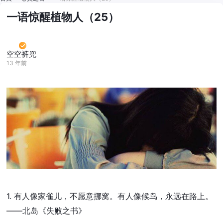
一语惊醒植物人（25）
空空裤兜
13 年前
1. 有人像家雀儿，不愿意挪窝。有人像候鸟，永远在路上。
——北岛《失败之书》