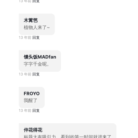
13 年前
回复
木篱笆
植物人来了~
13 年前
回复
馒头饭MADfan
字字千金呢。
13 年前
回复
FROYO
我醒了
13 年前
回复
仲花得花
标题太有吸引力，看到的第一时间就进来了