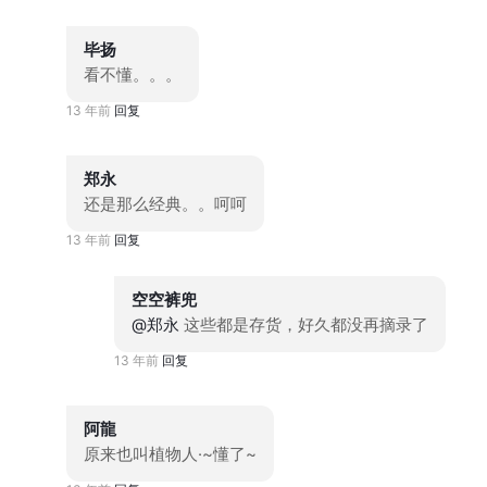
毕扬
看不懂。。。
13 年前
回复
郑永
还是那么经典。。呵呵
13 年前
回复
空空裤兜
@郑永
这些都是存货，好久都没再摘录了
13 年前
回复
阿龍
原来也叫植物人·~懂了~