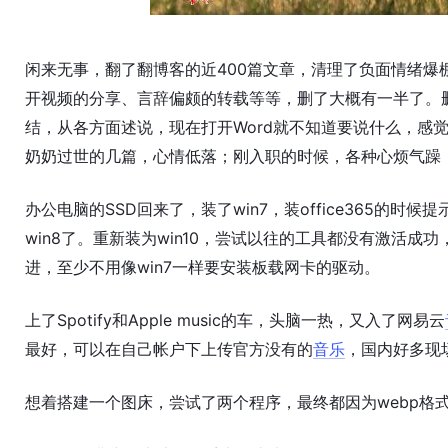
闲来无事，翻了翻博客的近400篇文章，清理了负面情绪
开视频的分享、言辞偏颇的转载等等，删了大概有一半了。
结，从各方面述说，现在打开Word就不知道要说什么，感
奶奶过世的几篇，心情低落；刚入职的时候，各种心烦气躁
办公电脑的SSD回来了，装了win7，装office365的时候
win8了。重新装为win10，尝试以往的工具都没有激活成功
进，至少不用像win7一样要安装板载网卡的驱动。
上了Spotify和Apple music的车，头脑一热，又入了网易云
最好，可以在自己帐户下上传官方没有的
音乐
，国内好多现
想着搭建一个图床，尝试了两个程序，最终都因为webp格