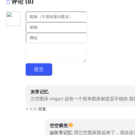
评论 (8)
提交
灰常记忆
兰空图床 imgurl 还有一个简单图床都是蛮不错的 我
4 年前
回复
空空裤兜
@灰常记忆
用兰空图床搭起来了，现在还没