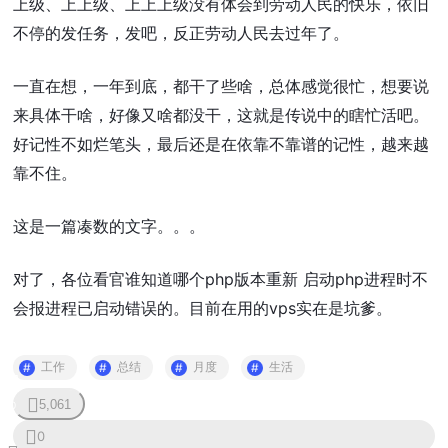
上级、上上级、上上上级没有体会到劳动人民的快乐，依旧
不停的发任务，发吧，反正劳动人民去过年了。
一直在想，一年到底，都干了些啥，总体感觉很忙，想要说
来具体干啥，好像又啥都没干，这就是传说中的瞎忙活吧。
好记性不如烂笔头，最后还是在依靠不靠谱的记性，越来越
靠不住。
这是一篇凑数的文字。。。
对了，各位看官谁知道哪个php版本重新 启动php进程时不
会报进程已启动错误的。目前在用的vps实在是坑爹。
工作
总结
月度
生活
5,061
0
0