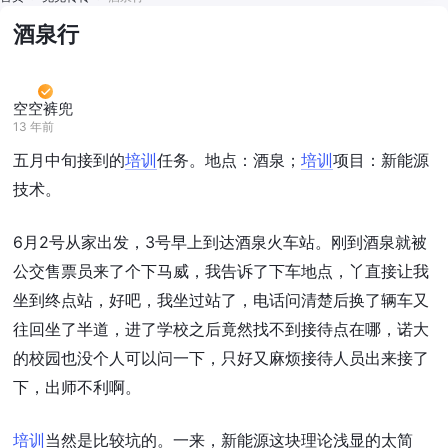
酒泉行
空空裤兜
13 年前
五月中旬接到的
培训
任务。地点：酒泉；
培训
项目：新能源
技术。
6月2号从家出发，3号早上到达酒泉火车站。刚到酒泉就被
公交售票员来了个下马威，我告诉了下车地点，丫直接让我
坐到终点站，好吧，我坐过站了，电话问清楚后换了辆车又
往回坐了半道，进了学校之后竟然找不到接待点在哪，诺大
的校园也没个人可以问一下，只好又麻烦接待人员出来接了
下，出师不利啊。
培训
当然是比较坑的。一来，新能源这块理论浅显的太简