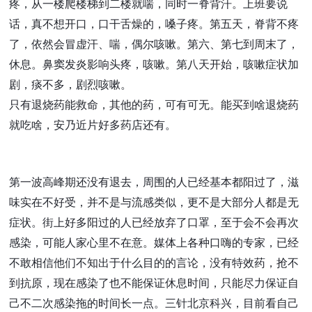
疼，从一楼爬楼梯到二楼就喘，同时一脊背汗。上班要说
话，真不想开口，口干舌燥的，嗓子疼。第五天，脊背不疼
了，依然会冒虚汗、喘，偶尔咳嗽。第六、第七到周末了，
休息。鼻窦发炎影响头疼，咳嗽。第八天开始，咳嗽症状加
剧，痰不多，剧烈咳嗽。
只有退烧药能救命，其他的药，可有可无。能买到啥退烧药
就吃啥，安乃近片好多药店还有。
第一波高峰期还没有退去，周围的人已经基本都阳过了，滋
味实在不好受，并不是与流感类似，更不是大部分人都是无
症状。街上好多阳过的人已经放弃了口罩，至于会不会再次
感染，可能人家心里不在意。媒体上各种口嗨的专家，已经
不敢相信他们不知出于什么目的的言论，没有特效药，抢不
到抗原，现在感染了也不能保证休息时间，只能尽力保证自
己不二次感染拖的时间长一点。三针北京科兴，目前看自己