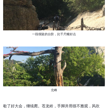
一段很陡的台阶，比千尺幢好点
北峰
歇了好大会，继续爬。苍龙岭，手脚并用很不雅观，风吹