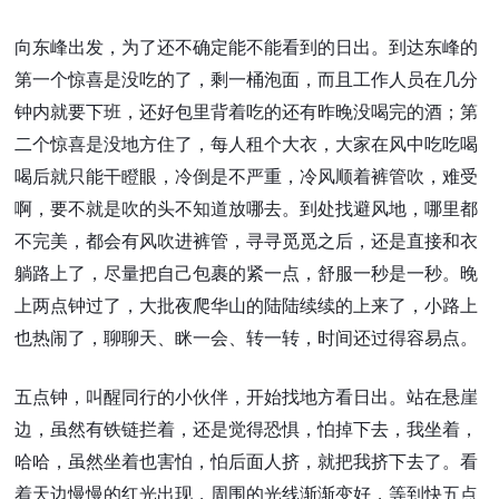
向东峰出发，为了还不确定能不能看到的日出。到达东峰的
第一个惊喜是没吃的了，剩一桶泡面，而且工作人员在几分
钟内就要下班，还好包里背着吃的还有昨晚没喝完的酒；第
二个惊喜是没地方住了，每人租个大衣，大家在风中吃吃喝
喝后就只能干瞪眼，冷倒是不严重，冷风顺着裤管吹，难受
啊，要不就是吹的头不知道放哪去。到处找避风地，哪里都
不完美，都会有风吹进裤管，寻寻觅觅之后，还是直接和衣
躺路上了，尽量把自己包裹的紧一点，舒服一秒是一秒。晚
上两点钟过了，大批夜爬华山的陆陆续续的上来了，小路上
也热闹了，聊聊天、眯一会、转一转，时间还过得容易点。
五点钟，叫醒同行的小伙伴，开始找地方看日出。站在悬崖
边，虽然有铁链拦着，还是觉得恐惧，怕掉下去，我坐着，
哈哈，虽然坐着也害怕，怕后面人挤，就把我挤下去了。看
着天边慢慢的红光出现，周围的光线渐渐变好，等到快五点