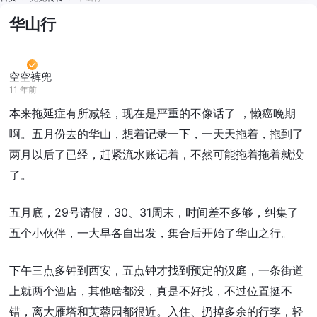
华山行
空空裤兜
11 年前
本来拖延症有所减轻，现在是严重的不像话了 ，懒癌晚期
啊。五月份去的华山，想着记录一下，一天天拖着，拖到了
两月以后了已经，赶紧流水账记着，不然可能拖着拖着就没
了。
五月底，29号请假，30、31周末，时间差不多够，纠集了
五个小伙伴，一大早各自出发，集合后开始了华山之行。
下午三点多钟到西安，五点钟才找到预定的汉庭，一条街道
上就两个酒店，其他啥都没，真是不好找，不过位置挺不
错，离大雁塔和芙蓉园都很近。入住、扔掉多余的行李，轻