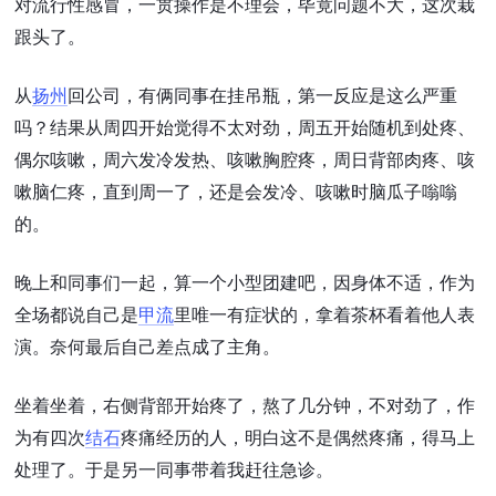
对流行性感冒，一贯操作是不理会，毕竟问题不大，这次栽
跟头了。
从
扬州
回公司，有俩同事在挂吊瓶，第一反应是这么严重
吗？结果从周四开始觉得不太对劲，周五开始随机到处疼、
偶尔咳嗽，周六发冷发热、咳嗽胸腔疼，周日背部肉疼、咳
嗽脑仁疼，直到周一了，还是会发冷、咳嗽时脑瓜子嗡嗡
的。
晚上和同事们一起，算一个小型团建吧，因身体不适，作为
全场都说自己是
甲流
里唯一有症状的，拿着茶杯看着他人表
演。奈何最后自己差点成了主角。
坐着坐着，右侧背部开始疼了，熬了几分钟，不对劲了，作
为有四次
结石
疼痛经历的人，明白这不是偶然疼痛，得马上
处理了。于是另一同事带着我赶往急诊。