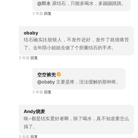
@郑永
尿结石，只能多喝水，多蹦蹦跳跳。
3 年前
回复
obaby
结石确实比较烦人，不发作还好，发作了就很痛苦
了。去年陪小姐姐去做了个胆囊结石的手术。
3 年前
回复
空空裤兜
@obaby
主要是疼，没法缓解的那种疼。
3 年前
回复
Andy烧麦
唉~都是结实爱好者啊，除了喝水，真不知道要怎么
搞了。
3 年前
回复