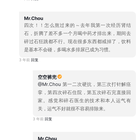
Mr.Chou
四次！！怎么熬过来的～去年我第一次经历肾结
石，折腾了差不多一个月喝中药才排出来，期间去
碎过石狂跳都不行。现在很多东西都戒掉了，饮料
是基本不会碰，多喝水多排尿已成为习惯。
3 年前
回复
空空裤兜
@Mr.Chou
第一二次硬抗，第三次打针解痉
挛，第四次碎石住院，第五次碎石完直接回
家。感觉和碎石医生的技术和本人运气有
关，运气不好就很不容易排除来。
3 年前
回复
Mr.Chou