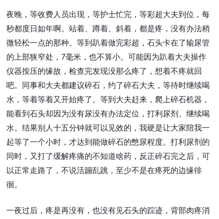
夜晚，等收费人员出现，等护士忙完，等彩超大夫到位，每
秒都度日如年啊。站着、蹲着、斜着，都是疼，没有办法稍
微轻松一点的那种。等到趴着做完彩超，石头卡在了输尿管
的上部狭窄处，7毫米，也不算小。可能因为趴着大夫操作
仪器按压的缘故，检查完发现没那么疼了，想着不疼就回
吧。同事和大夫都建议碎石，约了碎石大夫，等待时继续喝
水，等着等着又开始疼了。等到大夫赶来，爬上碎石机器，
能看到石头却因为没有尿没有办法定位，打利尿剂、继续喝
水。结果别人十五分钟就可以见效的，我硬是让大家陪我一
起等了一个小时，才达到能做碎石的憋尿程度。打利尿剂的
同时，又打了缓解疼痛的不知道啥药，反正碎石完之后，可
以正常走路了，不说活蹦乱跳，至少不是在疼死的边缘徘
徊。
一夜过后，疼是再没有，也没有见石头的踪迹，背部肉疼消