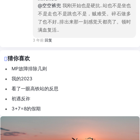
@空空裤兜
我刚开始也是硬抗..站也不是坐也
不是走也不是跳也不是，贼难受。碎石做多
了也不好..排出来那一刻感觉天都亮了。顿时
满血复活..
3 年前
回复
猜你喜欢
MP故障排除几则
我的2023
看了一眼高铁站的反思
初遇反诈
3+7=8的假期