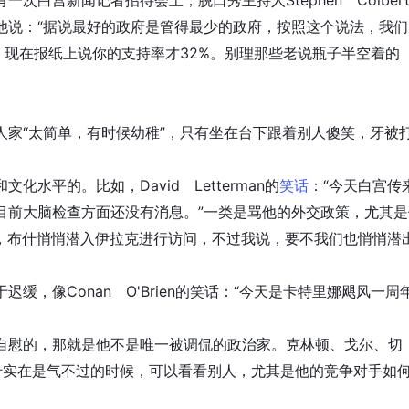
宫新闻记者招待会上，脱口秀主持人Stephen Colber
他说：“据说最好的政府是管得最少的政府，按照这个说法，我们
，现在报纸上说你的支持率才32%。别理那些老说瓶子半空着的
“太简单，有时候幼稚”，只有坐在台下跟着别人傻笑，牙被
水平的。比如，David Letterman的
笑话
：“今天白宫传
目前大脑检查方面还没有消息。”一类是骂他的外交政策，尤其是
“本周初，布什悄悄潜入伊拉克进行访问，不过我说，要不我们也悄悄潜
，像Conan O'Brien的笑话：“今天是卡特里娜飓风一周
慰的，那就是他不是唯一被调侃的政治家。克林顿、戈尔、切
什实在是气不过的时候，可以看看别人，尤其是他的竞争对手如