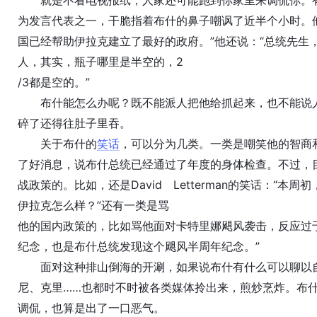
就是不看电视报纸，人家还可能跑到你家里来调侃你。有一次白
为发言代表之一，干脆指着布什的鼻子嘲讽了近半个小时。
国已经帮助伊拉克建立了最好的政府。”他还说：“总统先生
人，其实，瓶子哪里是半空的，2
/3都是空的。”
布什能怎么办呢？既不能派人把他给抓起来，也不能说人家
碎了还得往肚子里吞。
关于布什的
笑话
，可以分为几类。一类是嘲笑他的智商和文化
了好消息，说布什总统已经通过了年度的身体检查。不过，
战政策的。比如，还是David Letterman的笑话：
伊拉克怎么样？”还有一类是骂
他的国内政策的，比如骂他面对卡特里娜飓风袭击，反应过于迟缓
纪念，也是布什总统发现这个飓风半周年纪念。”
面对这种排山倒海的开涮，如果说布什有什么可以聊以自
尼、克里……也都时不时被各类媒体拎出来，煎炒烹炸。布
调侃，也算是出了一口恶气。