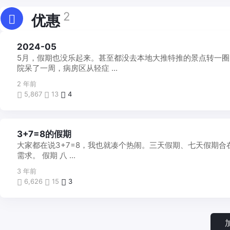
2
优惠
每
2024-05
月
5月，假期也没乐起来。甚至都没去本地大推特推的景点转一圈
一
帖
院呆了一周，病房区从轻症 ...
2 年前
5,867
13
4
啰
3+7=8的假期
里
大家都在说3+7=8，我也就凑个热闹。三天假期、七天假期
吧
嗦
需求。 假期 八 ...
3 年前
6,626
15
3