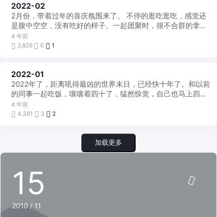
2022-02
每
月
2月份，带着过年的喜庆氛围来了。 不停的逛吃逛吃，感觉还
一
帖
是腹中空空，没有吃好的样子。一起团聚时，很不合群的拿着
手机看小说，七天假期，不长的一部小 ...
4 年前
2,829
0
1
2022-01
每
月
2022年了，距离吼得最凶的世界末日，已经快十年了。和以前
一
帖
的同事一起吃饭，嚷嚷着四十了，猛然惊觉，自己也马上四十
了，坚决不能再说虚岁了，一枝花是不可能 ...
4 年前
4,361
3
2
加载更多
15
2010 / 11