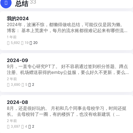
33
总结
我的2024
每
月
2024年，波澜不惊，都懒得做啥总结，可能仅仅是因为懒。
一
帖
博客： 基本上荒废中，每月的流水账都很难记起来有哪些流
水，memos记录了一段时 ...
1 年前
5,692
19
20
2024-09
每
月
9月，一直专心研究PT了。 好不容易通过签到积分答题、蹲点
一
帖
注册、机场赠送获得的emby公益服，要么好久不更新，要么
机场流量消耗巨大。上篇文章折腾 ...
2 年前
3,690
5
2
2024-08
每
月
8月，还是很好玩的。 月初和几个同事去母校学习，时间还挺
一
帖
长。 去母校转了一圈，有的楼拆了，也没有啥新建筑（ ...
2 年前
3,697
4
2