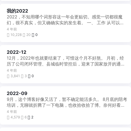
我的2022
每
月
2022，不知用哪个词形容这一年会更贴切。感觉一切都很魔
一
帖
幻，很不真实，但又确确实实的发生着。 一、 工作 从可以养
老的部门到每日事情不断的 ...
4 年前
10,228
20
0
2022-12
每
月
12月，2022年也就要结束了，可惜这个月不好熬。 月初，经
一
帖
历了公司闭环管理、县城临时管控后，迎来了国家放开的通
知。 第一时间出去买了点药 ...
4 年前
3,841
3
0
2022-09
每
月
9月，这个博客好像又活了，暂不确定能活多久。 8月底的陪考
一
帖
培训，无聊就折腾了一下电脑，也收拾收拾了博。奈何好看的
主题少，偶尔能看的也太贵，要不就 ...
4 年前
4,579
6
2