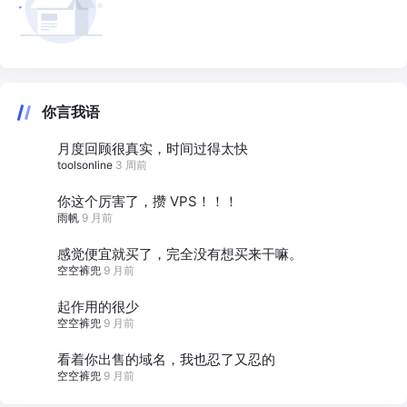
你言我语
月度回顾很真实，时间过得太快
toolsonline
3 周前
你这个厉害了，攒 VPS！！！
雨帆
9 月前
感觉便宜就买了，完全没有想买来干嘛。
空空裤兜
9 月前
起作用的很少
空空裤兜
9 月前
看着你出售的域名，我也忍了又忍的
空空裤兜
9 月前