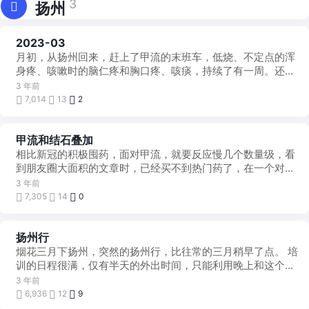
3
扬州
2023-03
每
月
月初，从扬州回来，赶上了甲流的末班车，低烧、不定点的浑
一
帖
身疼、咳嗽时的脑仁疼和胸口疼、咳痰，持续了有一周。还赶
上了结石，疼的让人怀疑人生、为了做彩超有尿 ...
3 年前
7,014
13
2
甲流和结石叠加
啰
里
相比新冠的积极囤药，面对甲流，就要反应慢几个数量级，看
吧
嗦
到朋友圈大面积的文章时，已经买不到热门药了，在一个对流
行性感冒，一贯操作是不理会，毕竟问题不大， ...
3 年前
7,305
14
0
扬州行
兜
兜
烟花三月下扬州，突然的扬州行，比往常的三月稍早了点。 培
转
转
训的日程很满，仅有半天的外出时间，只能利用晚上和这个半
天出去溜溜。 扬州 ...
3 年前
6,936
12
9