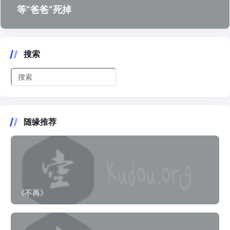
等“爸爸”死掉
搜索
随缘推荐
《不再》