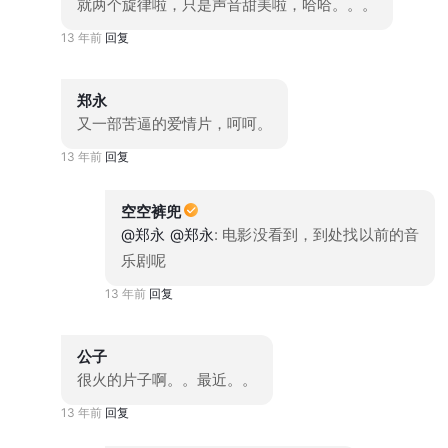
就两个旋律啦，只是声音甜美啦，哈哈。。。
13 年前
回复
郑永
又一部苦逼的爱情片，呵呵。
13 年前
回复
空空裤兜
@郑永
@郑永
: 电影没看到，到处找以前的音
乐剧呢
13 年前
回复
公子
很火的片子啊。。最近。。
13 年前
回复