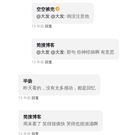
空空裤兜
@大发
@大发
: 倒没注意他
13 年前
回复
简搜博客
@大发
@大发
: 那句 你神经病啊 有意思
13 年前
回复
毕扬
昨天看的，没有太多感动，都是回忆
13 年前
回复
简搜博客
周末看了 笑得很痛快 哭得也很汹涌啊
13 年前
回复