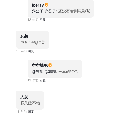
iceray
@公子
@公子
: 还没有看到电影呢
13 年前
回复
忘想
声音不错,唯美
13 年前
回复
空空裤兜
@忘想
@忘想
: 王菲的特色
13 年前
回复
大发
赵又廷不错
13 年前
回复