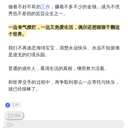
做着不好不坏的
工作
，赚着不多不少的金钱，成为不优
秀也不差劲的芸芸众生之一。
一边丧气摆烂，一边又热爱生活，偶尔还想狠狠干翻这
个世界。
我们不再迷恋海绵宝宝，清楚永远快乐、永远不知疲倦
是虚无的幻境乐园。
普通的成年人，看清生活的真相，继而努力活着。
和世界交手的过程中，再争取到那么一点寄托与快乐，
就已经很棒了。
工作
2,554
0
0