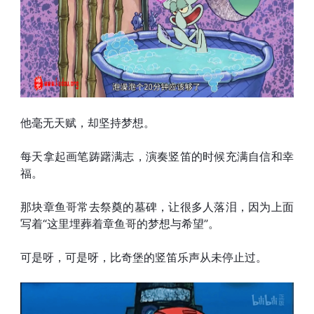
他毫无天赋，却坚持梦想。
每天拿起画笔踌躇满志，演奏竖笛的时候充满自信和幸
福。
那块章鱼哥常去祭奠的墓碑，让很多人落泪，因为上面
写着“这里埋葬着章鱼哥的梦想与希望”。
可是呀，可是呀，比奇堡的竖笛乐声从未停止过。