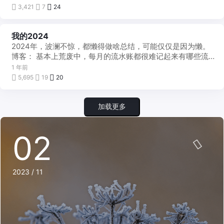
3,421
7
24
我的2024
每
月
2024年，波澜不惊，都懒得做啥总结，可能仅仅是因为懒。
一
帖
博客： 基本上荒废中，每月的流水账都很难记起来有哪些流
水，memos记录了一段时 ...
1 年前
5,695
19
20
加载更多
02
2023 / 11