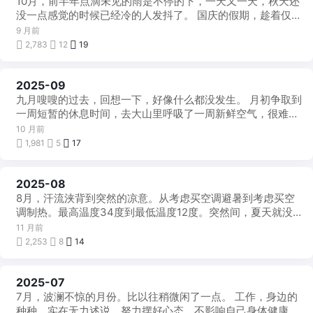
10月，前半年点滴未见的雨是不停的下，一天又一天，秋天还
一
帖
没一点感觉的时候已经冷的人发抖了。 国庆的假期，趁着仅有
的两天没雨的时候溜达了一下，其余 ...
9 月前
2,783
12
19
2025-09
每
月
九月嗖嗖的过去，回想一下，好像什么都没发生。 月初争取到
一
帖
一周短暂的休息时间，去大山里呼吸了一周新鲜空气，很难得
一天三顿自助餐竟然不难吃，每天上课 ...
10 月前
1,981
5
17
2025-08
每
月
8月，汗流浃背到突然的凉意。从考虑买空调避暑到考虑买空
一
帖
调制热。最高温度34度到最低温度12度。突然间，夏天就没
了。 工作每天沉浸在干这逼事真TM ...
11 月前
2,253
8
14
2025-07
每
月
7月，波澜不惊的月份。比以往稍微闲了一点。 工作，身边的
一
帖
种种，实在无力述说，努力摆好心态，不影响自己身体健康就