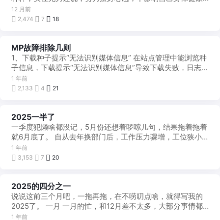
行，别把自己给搞抑郁了。 日 ...
12 月前
2,474
7
18
MP故障排除几则
啰
里
1、下载种子提示“无法识别媒体信息” 在站点管理中能浏览种
吧
嗦
子信息，下载提示“无法识别媒体信息”导致下载失败，日志错
误提示为：使用豆瓣识别缓存，无 ...
1 年前
2,133
4
21
2025一半了
每
月
一季度犯懒啥都没记，5月份还想着啰嗦几句，结果拖着拖着
一
帖
就6月底了。 自从去年换部门后，工作压力骤增，工位狭小，
只有内部局域网电脑的位置，想要自带 ...
1 年前
3,153
7
20
2025的四分之一
每
月
说说这前三个月吧，一拖再拖，在不唠叨点啥，就得写我的
一
帖
2025了。 一月 一月的忙，和12月差不太多，大部分事情都是
一样的，赶着春节前大家都 ...
1 年前