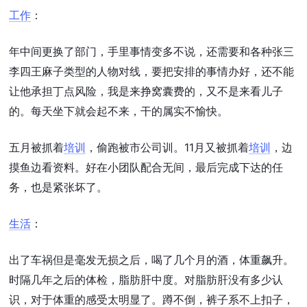
工作
：
年中间更换了部门，手里事情变多不说，还需要和各种张三
李四王麻子类型的人物对线，要把安排的事情办好，还不能
让他承担丁点风险，我是来挣窝囊费的，又不是来看儿子
的。每天坐下就会起不来，干的属实不愉快。
五月被抓着
培训
，偷跑被市公司训。11月又被抓着
培训
，边
摸鱼边看资料。好在小团队配合无间，最后完成下达的任
务，也是紧张坏了。
生活
：
出了车祸但是毫发无损之后，喝了几个月的酒，体重飙升。
时隔几年之后的体检，脂肪肝中度。对脂肪肝没有多少认
识，对于体重的感受太明显了。蹲不倒，裤子系不上扣子，