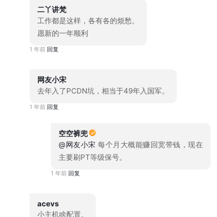
二丫讲梵
工作都是这样，各有各的烦愁。
愿新的一年顺利
1 年前
回复
网友小宋
去年入了PCDN坑，相当于49年入国军。
1 年前
回复
空空裤兜
@网友小宋
每个月大概能赚回宽带钱，现在
主要刷PT等级保号。
1 年前
回复
acevs
小主机啥配置。