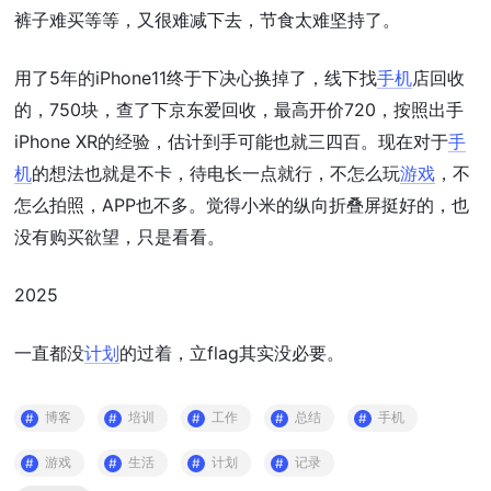
裤子难买等等，又很难减下去，节食太难坚持了。
用了5年的iPhone11终于下决心换掉了，线下找
手机
店回收
的，750块，查了下京东爱回收，最高开价720，按照出手
iPhone XR的经验，估计到手可能也就三四百。现在对于
手
机
的想法也就是不卡，待电长一点就行，不怎么玩
游戏
，不
怎么拍照，APP也不多。觉得小米的纵向折叠屏挺好的，也
没有购买欲望，只是看看。
2025
一直都没
计划
的过着，立flag其实没必要。
博客
培训
工作
总结
手机
游戏
生活
计划
记录