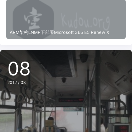
ARM架构LNMP下部署Microsoft 365 E5 Renew X
08
2012 / 08