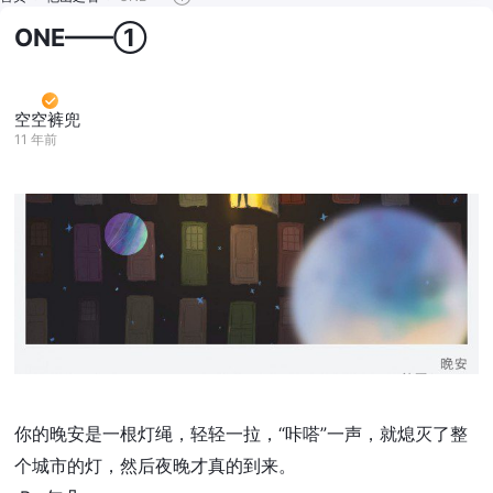
ONE——①
空空裤兜
11 年前
你的晚安是一根灯绳，轻轻一拉，“咔嗒”一声，就熄灭了整
个城市的灯，然后夜晚才真的到来。