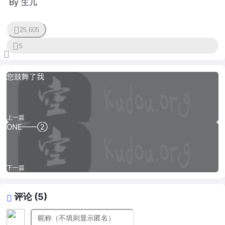
By 玍几
25,605
0
5
您鼓舞了我
上一篇
ONE——②
下一篇
评论 (5)