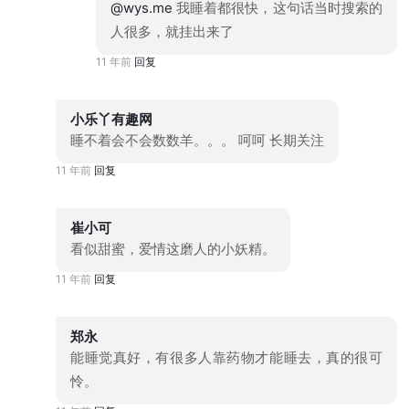
@wys.me
我睡着都很快，这句话当时搜索的
人很多，就挂出来了
11 年前
回复
小乐丫有趣网
睡不着会不会数数羊。。。 呵呵 长期关注
11 年前
回复
崔小可
看似甜蜜，爱情这磨人的小妖精。
11 年前
回复
郑永
能睡觉真好，有很多人靠药物才能睡去，真的很可
怜。