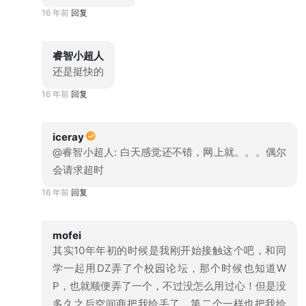
16 年前
回复
睿智小超人
还是挺快的
16 年前
回复
iceray
@睿智小超人: 白天感觉还不错，网上就。。。偶尔
会请求超时
16 年前
回复
mofei
其实10年年初的时候是我刚开始接触这个吧，和同
学一起用DZ弄了个校园论坛，那个时候也知道W
P，也就顺便弄了一个，不过没怎么用过心！但是没
多久之后空间商把我给丢了，第二个一样也把我给