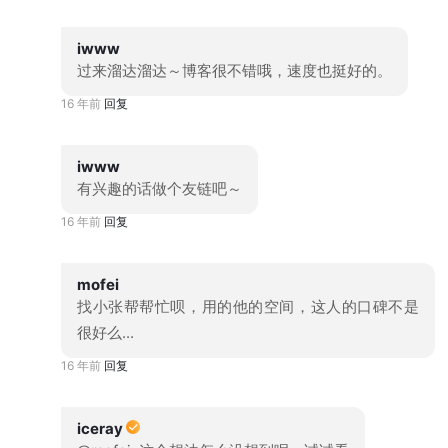
iwww
过来溜达溜达～博客很不错哦，速度也挺好的。
16 年前
回复
iwww
有兴趣的话做个友链吧～
16 年前
回复
mofei
找小张帮帮忙呗，用的他的空间，这人的口碑不是
很好么...
16 年前
回复
iceray