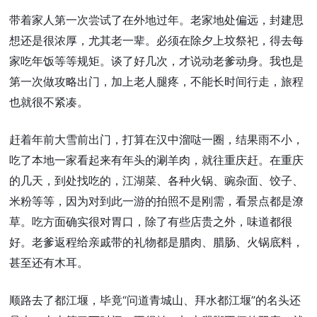
带着家人第一次尝试了在外地过年。老家地处偏远，封建思
想还是很浓厚，尤其老一辈。必须在除夕上坟祭祀，得去每
家吃年饭等等规矩。谈了好几次，才说动老爹动身。我也是
第一次做攻略出门，加上老人腿疼，不能长时间行走，旅程
也就很不紧凑。
赶着年前大雪前出门，打算在汉中溜哒一圈，结果雨不小，
吃了本地一家看起来有年头的涮羊肉，就往重庆赶。在重庆
的几天，到处找吃的，江湖菜、各种火锅、豌杂面、饺子、
米粉等等，因为对到此一游的拍照不是刚需，看景点都是潦
草。吃方面确实很对胃口，除了有些店贵之外，味道都很
好。老爹返程给亲戚带的礼物都是腊肉、腊肠、火锅底料，
甚至还有木耳。
顺路去了都江堰，毕竟“问道青城山、拜水都江堰”的名头还