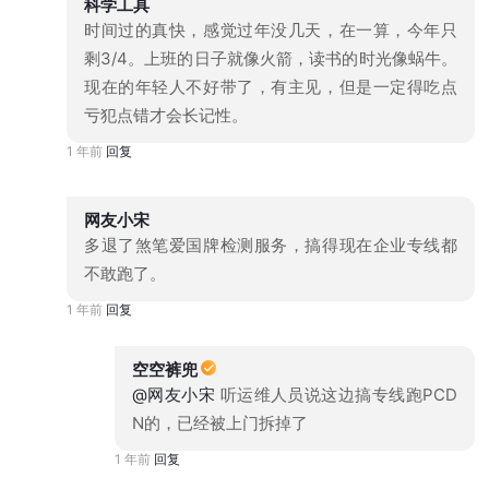
科学工具
时间过的真快，感觉过年没几天，在一算，今年只
剩3/4。上班的日子就像火箭，读书的时光像蜗牛。
现在的年轻人不好带了，有主见，但是一定得吃点
亏犯点错才会长记性。
1 年前
回复
网友小宋
多退了煞笔爱国牌检测服务，搞得现在企业专线都
不敢跑了。
1 年前
回复
空空裤兜
@网友小宋
听运维人员说这边搞专线跑PCD
N的，已经被上门拆掉了
1 年前
回复