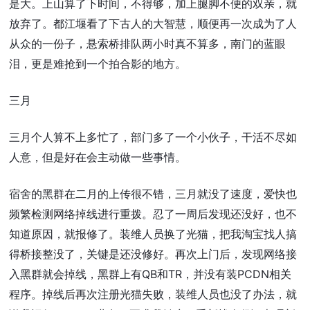
是大。上山算了下时间，不得够，加上腿脚不便的双亲，就
放弃了。都江堰看了下古人的大智慧，顺便再一次成为了人
从众的一份子，悬索桥排队两小时真不算多，南门的蓝眼
泪，更是难抢到一个拍合影的地方。
三月
三月个人算不上多忙了，部门多了一个小伙子，干活不尽如
人意，但是好在会主动做一些事情。
宿舍的黑群在二月的上传很不错，三月就没了速度，爱快也
频繁检测网络掉线进行重拨。忍了一周后发现还没好，也不
知道原因，就报修了。装维人员换了光猫，把我淘宝找人搞
得桥接整没了，关键是还没修好。再次上门后，发现网络接
入黑群就会掉线，黑群上有QB和TR，并没有装PCDN相关
程序。掉线后再次注册光猫失败，装维人员也没了办法，就