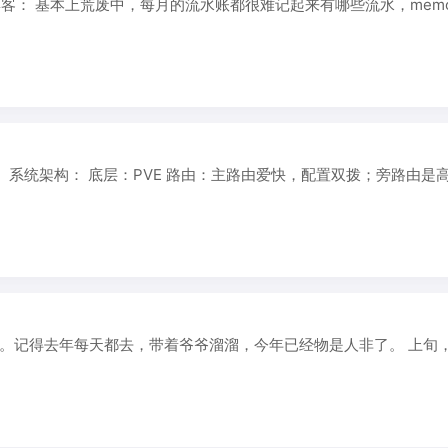
博客： 基本上荒废中，每月的流水账都很难记起来有哪些流水，mem
系统架构： 底层：PVE 路由：主路由爱快，配置双拨；旁路由是
。记得去年每天都去，带着爷爷溜溜，今年已经物是人非了。 上旬