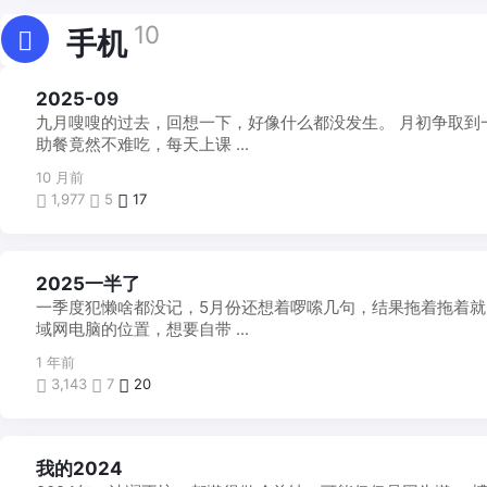
10
手机
每
2025-09
月
九月嗖嗖的过去，回想一下，好像什么都没发生。 月初争取到
一
帖
助餐竟然不难吃，每天上课 ...
10 月前
1,977
5
17
每
2025一半了
月
一季度犯懒啥都没记，5月份还想着啰嗦几句，结果拖着拖着就
一
帖
域网电脑的位置，想要自带 ...
1 年前
3,143
7
20
每
我的2024
月