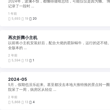
2024年，波澜不惊，都懒得做啥总结，可能仅仅是因为懒。 
一
帖
记录了一段时 ...
1 年前
5,693
19
20
折
再次折腾小主机
腾
以前将小主机安装好后，配合大佬的星际蜗牛，运行的还不错。 
之
言
全版本的 ...
2 年前
5,594
13
1
每
2024-05
月
5月，假期也没乐起来。甚至都没去本地大推特推的景点转一圈
一
帖
院呆了一周，病房区从轻症 ...
2 年前
5,868
13
4