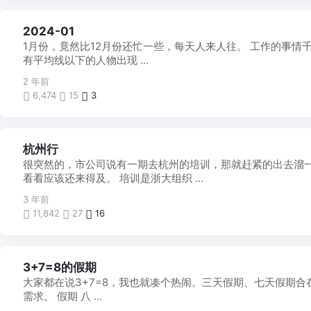
每
2024-01
月
1月份，竟然比12月份还忙一些，每天人来人往。 工作的事
一
帖
有平均线以下的人物出现 ...
2 年前
6,474
15
3
兜
杭州行
兜
很突然的，市公司说有一期去杭州的培训，那就赶紧的出去溜
转
转
看看应该还来得及。 培训是浙大组织 ...
3 年前
11,842
27
16
啰
3+7=8的假期
里
大家都在说3+7=8，我也就凑个热闹。三天假期、七天假期
吧
嗦
需求。 假期 八 ...